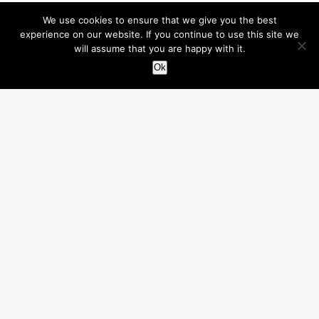
We use cookies to ensure that we give you the best
experience on our website. If you continue to use this site we
will assume that you are happy with it.
Ok
Media Production
Phasellus eu scelerisque quam,
id pulvinar ligula. Quisque