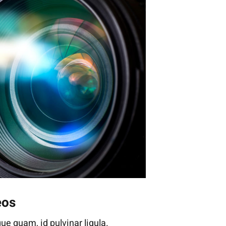
eos
ue quam, id pulvinar ligula.